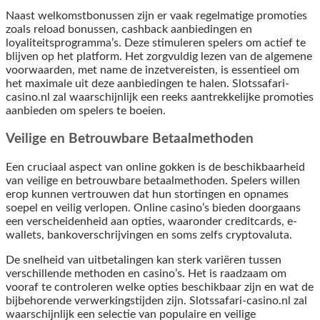
Naast welkomstbonussen zijn er vaak regelmatige promoties
zoals reload bonussen, cashback aanbiedingen en
loyaliteitsprogramma’s. Deze stimuleren spelers om actief te
blijven op het platform. Het zorgvuldig lezen van de algemene
voorwaarden, met name de inzetvereisten, is essentieel om
het maximale uit deze aanbiedingen te halen. Slotssafari-
casino.nl zal waarschijnlijk een reeks aantrekkelijke promoties
aanbieden om spelers te boeien.
Veilige en Betrouwbare Betaalmethoden
Een cruciaal aspect van online gokken is de beschikbaarheid
van veilige en betrouwbare betaalmethoden. Spelers willen
erop kunnen vertrouwen dat hun stortingen en opnames
soepel en veilig verlopen. Online casino’s bieden doorgaans
een verscheidenheid aan opties, waaronder creditcards, e-
wallets, bankoverschrijvingen en soms zelfs cryptovaluta.
De snelheid van uitbetalingen kan sterk variëren tussen
verschillende methoden en casino’s. Het is raadzaam om
vooraf te controleren welke opties beschikbaar zijn en wat de
bijbehorende verwerkingstijden zijn. Slotssafari-casino.nl zal
waarschijnlijk een selectie van populaire en veilige