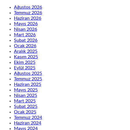
Ağustos 2026
Temmuz 2026
Haziran 2026
Mayıs 2026
Nisan 2026
Mart 2026
Şubat 2026
Ocak 2026
Aralık 2025
Kasım 2025
Ekim 2025
Eylül 2025
Ağustos 2025
Temmuz 2025
Haziran 2025
Mayıs 2025
Nisan 2025
Mart 2025
Şubat 2025
Ocak 2025
Temmuz 2024
Haziran 2024
Mayıs 2024