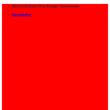
İçeriğe
#ŞehrinEnİyisi Etna Burger Homemade
atla
Newsletter