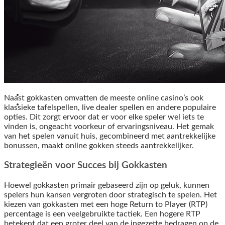
Naast gokkasten omvatten de meeste online casino’s ook
klassieke tafelspellen, live dealer spellen en andere populaire
opties. Dit zorgt ervoor dat er voor elke speler wel iets te
vinden is, ongeacht voorkeur of ervaringsniveau. Het gemak
van het spelen vanuit huis, gecombineerd met aantrekkelijke
bonussen, maakt online gokken steeds aantrekkelijker.
Strategieën voor Succes bij Gokkasten
Hoewel gokkasten primair gebaseerd zijn op geluk, kunnen
spelers hun kansen vergroten door strategisch te spelen. Het
kiezen van gokkasten met een hoge Return to Player (RTP)
percentage is een veelgebruikte tactiek. Een hogere RTP
betekent dat een groter deel van de ingezette bedragen op de