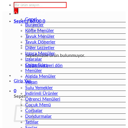
Products
search
Ürün Kategorisi
Genel
Sepet /
₺
0,00
0
Burgerler
Köfte Menüler
Tavuk Menüler
Tavuk Dönerler
Diğer Lezzetler
Izgara Menüler
Sepetinizde ürün bulunmuyor.
Izgaralar
Cajun Fries
Mağazaya geri dön
Menüler
Algida Menüler
Giriş Yap
Vegan
Sulu Yemekler
0
İndirimli Ürünler
Sepet
Öğrenci Menüleri
Çocuk Menü
Corbalar
Dondurmalar
Tatlılar
Soslar