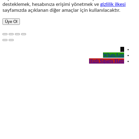
desteklemek, hesabınıza erişimi yönetmek ve
gizlilik ilkesi
sayfamızda açıklanan diğer amaçlar için kullanılacaktır.
Üye Ol
↓
WhatsApp
Hızlı Sipariş Hattı