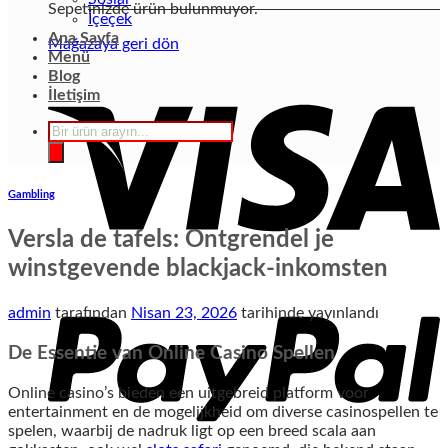
Sepetinizde ürün bulunmuyor.
İçeçek
Ana Sayfa
Mağazaya geri dön
Menü
Blog
İletişim
Products
search
Gambling
Versla de tafels: Ontgrendel je
winstgevende blackjack-inkomsten
admin
tarafından
Nisan 23, 2026
tarihinde yayınlandı
De Essentie van Online Casino Spellen
Online casino’s bieden een uitgebreid platform voor
entertainment en de mogelijkheid om diverse casinospellen te
spelen, waarbij de nadruk ligt op een breed scala aan