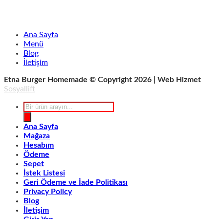
Ana Sayfa
Menü
Blog
İletişim
Etna Burger Homemade © Copyright 2026 | Web Hizmet
Sosyallift
Products
search
Ana Sayfa
Mağaza
Hesabım
Ödeme
Sepet
İstek Listesi
Geri Ödeme ve İade Politikası
Privacy Policy
Blog
İletişim