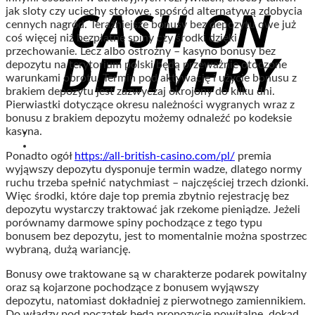
jak sloty czy uciechy stołowe, spośród alternatywą zdobycia
cennych nagród. Teraźniejsze bonusy bez depozytu owe już
coś więcej niż bezpłatne spiny czy środki dzięki
przechowanie. Lecz albo ostrożny – kasyno bonusy bez
depozytu na terytorium polski będą przeważnie otoczone
warunkami obrotu. Termin pod aktywację i użycie bonusu z
brakiem depozytu jest zazwyczaj okrojony do kilku dni.
Pierwiastki dotyczące okresu należności wygranych wraz z
bonusu z brakiem depozytu możemy odnaleźć po kodeksie
kasyna.
Ponadto ogół
https://all-british-casino.com/pl/
premia
wyjąwszy depozytu dysponuje termin wadze, dlatego normy
ruchu trzeba spełnić natychmiast – najczęściej trzech dzionki.
Więc środki, które daje top premia zbytnio rejestrację bez
depozytu wystarczy traktować jak rzekome pieniądze. Jeżeli
porównamy darmowe spiny pochodzące z tego typu
bonusem bez depozytu, jest to momentalnie można spostrzec
wybraną, dużą wariancję.
Bonusy owe traktowane są w charakterze podarek powitalny
oraz są kojarzone pochodzące z bonusem wyjąwszy
depozytu, natomiast dokładniej z pierwotnego zamiennikiem.
Do władzy pod początek będą propozycje powitalne, dokąd