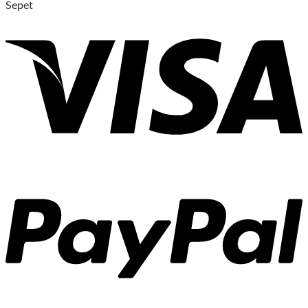
Sepet
₺820,00.
fiyat:
₺750,00.