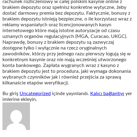
rachunek rozliczeniowy w całej polskim kasynie online z
brakiem depozytu oraz spełnisz konkretne wytyczne, żeby
dostać darmowy premia bez depozytu. Faktycznie, bonusy z
brakiem depozytu istnieją bezpieczne, o ile korzystasz wraz z
reklamy wspaniałych oraz licencjonowanych kasyn
internetowego które mają istotne autoryzacje od czasu
uznanych organów regulacyjnych (MGA, Curacao, UKGC).
Naprawdę, bonusy z brakiem depozytu są zazwyczaj
dostępne tylko i wyłącznie na rzecz oryginalnych
zawodników, którzy przy jednego razu pierwszy logują się w
konkretnym kasynie oraz nie mają wcześniej utworzonego
konta bankowego. Zapłata wygranych wraz z kasyno z
brakiem depozytu jest to procedura, jaki wymaga dokonania
wybranych czynników jak i również przejścia za sprawą
kilkanaście etapów weryfikacji.
Bu giriş
Uncategorized
içinde yayınlandı.
Kalıcı bağlantıyı
yer
imlerine ekleyin.