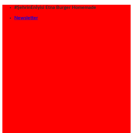
İçeriğe
#ŞehrinEnİyisi Etna Burger Homemade
atla
Newsletter