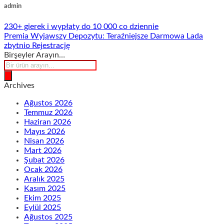
admin
230+ gierek i wypłaty do 10 000 co dziennie
Premia Wyjąwszy Depozytu: Teraźniejsze Darmowa Lada
zbytnio Rejestrację
Birşeyler Arayın…
Products
search
Archives
Ağustos 2026
Temmuz 2026
Haziran 2026
Mayıs 2026
Nisan 2026
Mart 2026
Şubat 2026
Ocak 2026
Aralık 2025
Kasım 2025
Ekim 2025
Eylül 2025
Ağustos 2025