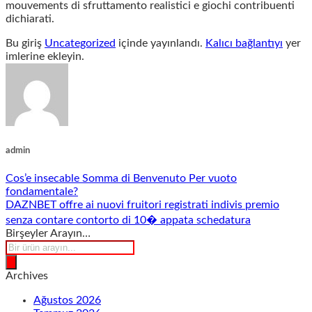
mouvements di sfruttamento realistici e giochi contribuenti
dichiarati.
Bu giriş
Uncategorized
içinde yayınlandı.
Kalıcı bağlantıyı
yer
imlerine ekleyin.
admin
Cos’e insecable Somma di Benvenuto Per vuoto
fondamentale?
DAZNBET offre ai nuovi fruitori registrati indivis premio
senza contare contorto di 10� appata schedatura
Birşeyler Arayın…
Products
search
Archives
Ağustos 2026