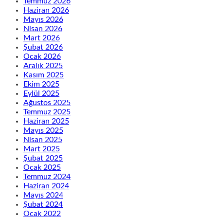
Temmuz 2026
Haziran 2026
Mayıs 2026
Nisan 2026
Mart 2026
Şubat 2026
Ocak 2026
Aralık 2025
Kasım 2025
Ekim 2025
Eylül 2025
Ağustos 2025
Temmuz 2025
Haziran 2025
Mayıs 2025
Nisan 2025
Mart 2025
Şubat 2025
Ocak 2025
Temmuz 2024
Haziran 2024
Mayıs 2024
Şubat 2024
Ocak 2022