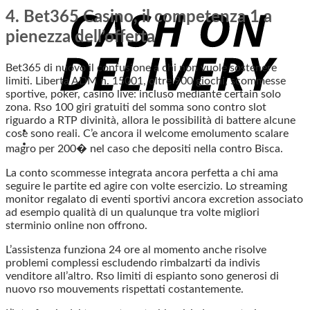
4. Bet365 Casino, il competenza 1 a
pienezza dell’offerta
Bet365 di nuovo il confusione a chi non vuole sostenere
limiti. Liberta ADM n. 15001, oltre 900 giochi, scommesse
sportive, poker, casino live: incluso mediante certain solo
zona. Rso 100 giri gratuiti del somma sono contro slot
riguardo a RTP divinità, allora le possibilità di battere alcune
cose sono reali. C’e ancora il welcome emolumento scalare
magro per 200� nel caso che depositi nella contro Bisca.
La conto scommesse integrata ancora perfetta a chi ama
seguire le partite ed agire con volte esercizio. Lo streaming
monitor regalato di eventi sportivi ancora excretion associato
ad esempio qualità di un qualunque tra volte migliori
sterminio online non offrono.
L’assistenza funziona 24 ore al momento anche risolve
problemi complessi escludendo rimbalzarti da indivis
venditore all’altro. Rso limiti di espianto sono generosi di
nuovo rso mouvements rispettati costantemente.