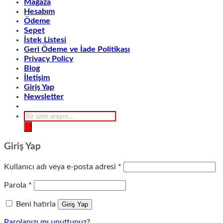
Mağaza
Hesabım
Ödeme
Sepet
İstek Listesi
Geri Ödeme ve İade Politikası
Privacy Policy
Blog
İletişim
Giriş Yap
Newsletter
Products
search
Giriş Yap
Gerekli
Kullanıcı adı veya e-posta adresi
*
Gerekli
Parola
*
Beni hatırla
Giriş Yap
Parolanızı mı unuttunuz?