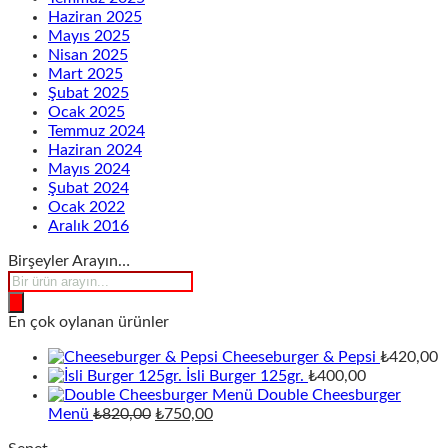
Haziran 2025
Mayıs 2025
Nisan 2025
Mart 2025
Şubat 2025
Ocak 2025
Temmuz 2024
Haziran 2024
Mayıs 2024
Şubat 2024
Ocak 2022
Aralık 2016
Birşeyler Arayın…
Products
search
En çok oylanan ürünler
Cheeseburger & Pepsi
₺
420,00
İsli Burger 125gr.
₺
400,00
Double Cheesburger
Orijinal
Şu
Menü
₺
820,00
₺
750,00
fiyat:
andaki