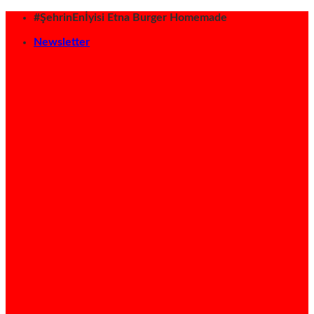
İçeriğe
#ŞehrinEnİyisi Etna Burger Homemade
atla
Newsletter