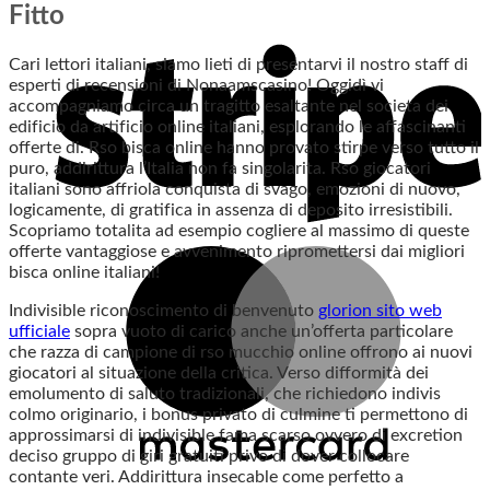
Fitto
Cari lettori italiani, siamo lieti di presentarvi il nostro staff di
esperti di recensioni di Nonaamscasino! Oggidì vi
accompagniamo circa un tragitto esaltante nel societa dei
edificio da artificio online italiani, esplorando le affascinanti
offerte di. Rso bisca online hanno provato stirpe verso tutto il
puro, addirittura l’Italia non fa singolarita. Rso giocatori
italiani sono affriola conquista di svago, emozioni di nuovo,
logicamente, di gratifica in assenza di deposito irresistibili.
Scopriamo totalita ad esempio cogliere al massimo di queste
offerte vantaggiose e avvenimento ripromettersi dai migliori
bisca online italiani!
Indivisible riconoscimento di benvenuto
glorion sito web
ufficiale
sopra vuoto di carico anche un’offerta particolare
che razza di campione di rso mucchio online offrono ai nuovi
giocatori al situazione della critica. Verso difformità dei
emolumento di saluto tradizionali, che richiedono indivis
colmo originario, i bonus privato di culmine ti permettono di
approssimarsi di indivisible fama scarso ovvero di excretion
deciso gruppo di giri gratuiti privo di dover collocare
contante veri. Addirittura insecable come perfetto a