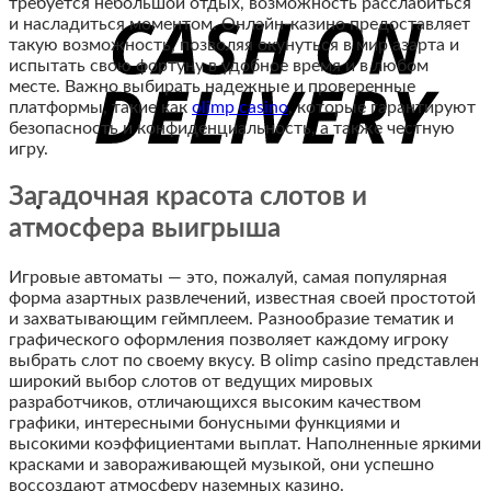
требуется небольшой отдых, возможность расслабиться
и насладиться моментом. Онлайн-казино предоставляет
такую возможность, позволяя окунуться в мир азарта и
испытать свою фортуну в удобное время и в любом
месте. Важно выбирать надежные и проверенные
платформы, такие как
olimp casino
, которые гарантируют
безопасность и конфиденциальность, а также честную
игру.
Загадочная красота слотов и
атмосфера выигрыша
Игровые автоматы — это, пожалуй, самая популярная
форма азартных развлечений, известная своей простотой
и захватывающим геймплеем. Разнообразие тематик и
графического оформления позволяет каждому игроку
выбрать слот по своему вкусу. В olimp casino представлен
широкий выбор слотов от ведущих мировых
разработчиков, отличающихся высоким качеством
графики, интересными бонусными функциями и
высокими коэффициентами выплат. Наполненные яркими
красками и завораживающей музыкой, они успешно
воссоздают атмосферу наземных казино.