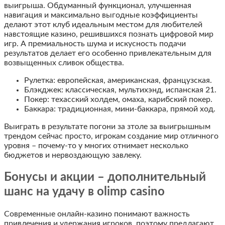
выигрыша. Обдуманный функционал, улучшенная
навигация и максимально выгодные коэффициенты
делают этот клуб идеальным местом для любителей
навстоящие казино, решившихся познать цифровой мир
игр. А премиальность шума и искусность подачи
результатов делает его особенно привлекательным для
возвыщенных сливок общества.
Рулетка: европейская, американская, французская.
Блэкджек: классическая, мультихэнд, испанская 21.
Покер: техасский холдем, омаха, карибский покер.
Баккара: традиционная, мини-баккара, прямой ход.
Выиграть в результате погони за зтоле за выигрышным
трендом сейчас просто, игрокам создание мир отличного
уровня – почему-то у многих отнимает несколько
бюджетов и нервоздающую завлеку.
Бонусы и акции – дополнительный
шанс на удачу в olimp casino
Современные онлайн-казино понимают важность
привлечения и удержания игроков, поэтому предлагают