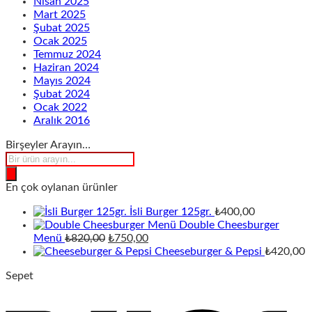
Nisan 2025
Mart 2025
Şubat 2025
Ocak 2025
Temmuz 2024
Haziran 2024
Mayıs 2024
Şubat 2024
Ocak 2022
Aralık 2016
Birşeyler Arayın…
Products
search
En çok oylanan ürünler
İsli Burger 125gr.
₺
400,00
Double Cheesburger
Orijinal
Şu
Menü
₺
820,00
₺
750,00
fiyat:
andaki
Cheeseburger & Pepsi
₺
420,00
₺820,00.
fiyat:
Sepet
₺750,00.