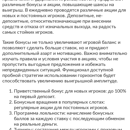
различные бонусы и акции, повышающие шансы на
выигрыш. В ежедневно проводятся различные акции для
новых и постоянных игроков. Депозитные, не-
депозитные, относитеьтезначающие при внесении
средств и отказа от изначальных выхода, на радость
самых стойких игроков.
Такие бонусы не только увеличивают игровой баланс и
позволяют сделать больше ставок, но и придают
дополнительный азарт и мотивацию. Важно внимательно
изучать правила и условия участия в акциях, чтобы не
пропустить выгодные предложения и избежать
непредвиденных ситуаций. Функционал доступной
пробной стратегии использовании горизонтов будет
способствовать увеличению выигрышной амплитуде.
Приветственный бонус для новых игроков: до 100%
на первый депозит.
Бонусные вращения в популярных слотах:
регулярные акции для постоянных игроков.
Программа лояльности: начисление бонусных
баллов за каждую ставку с последующим обменом
на реальные деньги.
Турниры: состязания между игроками с призовым