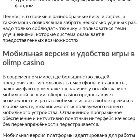
фондом.
Ценность готовимые разнообразные висугиizações, а
также мощь позволявшая забрать несколько удачных раз,
надо только соблюдать технику и пользоваться теми
улучшениями, которые система оказывает в
предоставленных возможностях.
Мобильная версия и удобство игры в
olimp casino
В современном мире, где большинство людей
предпочитают использовать смартфоны и планшеты,
важным фактором является наличие у онлайн-казино
мобильной версии. olimpc casino предоставляет
возможность играть в любимые игры в любое время и в
любом месте, независимо от используемого вашего
мобильного устройства. Отлаженной программное
обеспечение и интуитивно понятный интерфейс качессер
без перенапряжённости перестраивается.
Мобильная версия платформы адаптирована для работы