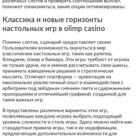
различных слотов и проверять соотношение выплат,
поможет ознакомиться, какие опции оптимизированы.
Классика и новые горизонты
настольных игр в olimp casino
Помимо слотов, сценарий предоставляет своим
Пользователям возможность окунуться в мир
классических настольных игр, таких как рулетка,
блэкджек, покер и баккара. Эти игры требуют от игрока
не только удачи, но и умения рассчитывать свои шансы,
принимать взвешенные решения и стратегически
мыслить. Отличает платформа — ориентация на
максимально реалистичный опыт и взаимодействие с
арбитрами под звёздным сиянием света и сдержанными
пропорциями и отличнейшей графикой, созданной для
таких важных игр.
В представлены различные варианты этих игр,
позволяющие каждому игроку выбрать подходящий
уровень сложности и стиль игры. Здесь можно найти как
стандартные правила игры, так и их модификации,
предлагающие дополнительные возможности для