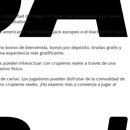
a comodidad del hogar, sin tener que desplazarse a un casino
 o computadoras.
ck americano hasta el blackjack europeo o el blackjack en vivo.
o bonos de bienvenida, bonos por depósito, tiradas gratis y
na experiencia más gratificante.
es pueden interactuar con crupieres reales a través de una
sino físico.
o de cartas. Los jugadores pueden disfrutar de la comodidad de
on crupieres reales. ¡No esperes más y comienza a jugar al