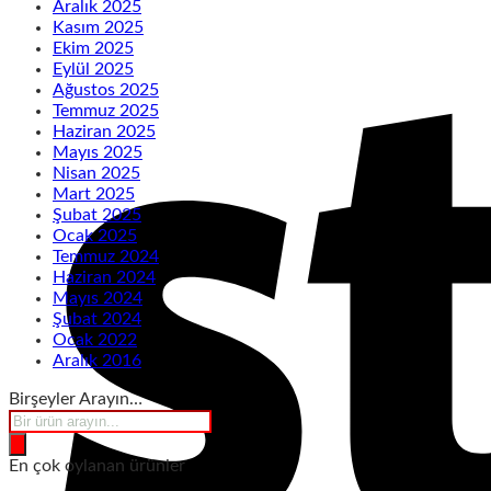
Aralık 2025
Kasım 2025
Ekim 2025
Eylül 2025
Ağustos 2025
Temmuz 2025
Haziran 2025
Mayıs 2025
Nisan 2025
Mart 2025
Şubat 2025
Ocak 2025
Temmuz 2024
Haziran 2024
Mayıs 2024
Şubat 2024
Ocak 2022
Aralık 2016
Birşeyler Arayın…
Products
search
En çok oylanan ürünler