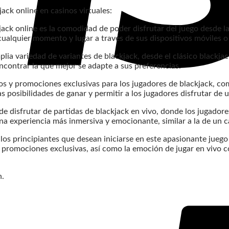
ack online en casinos virtuales:
jack online es la comodidad de poder disfrutar del juego desde l
 cualquier momento y lugar a través de sus dispositivos móviles
plia variedad de variantes de blackjack, desde el clásico blackja
ncontrar la que mejor se adapte a sus preferencias.
os y promociones exclusivas para los jugadores de blackjack, com
posibilidades de ganar y permitir a los jugadores disfrutar de u
de disfrutar de partidas de blackjack en vivo, donde los jugador
a experiencia más inmersiva y emocionante, similar a la de un ca
 los principiantes que desean iniciarse en este apasionante jueg
y promociones exclusivas, así como la emoción de jugar en vivo c
n.