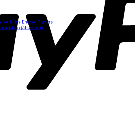
s for High‑Energy Players
 útközben játszóknak