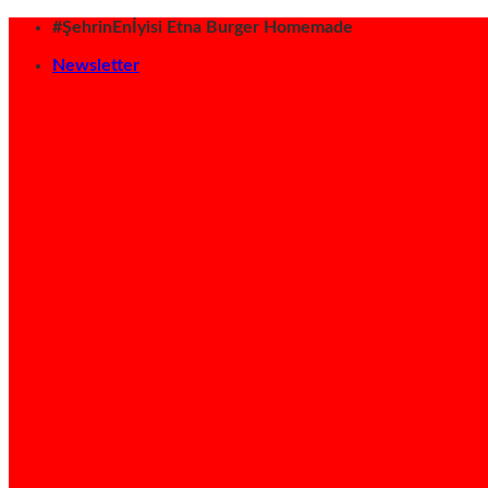
İçeriğe
#ŞehrinEnİyisi Etna Burger Homemade
atla
Newsletter